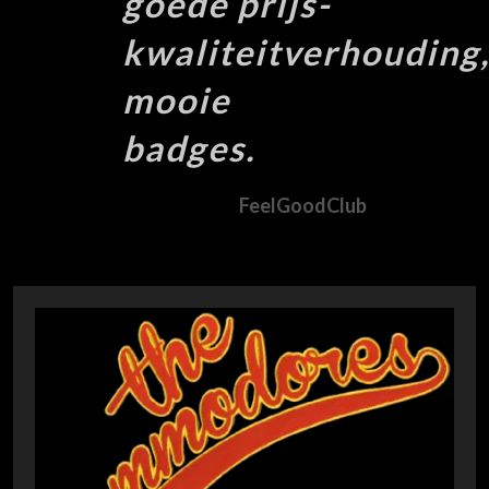
goede prijs-
kwaliteitverhouding
mooie
badges.
FeelGoodClub